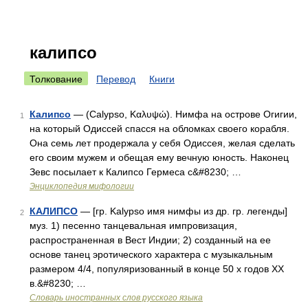
калипсо
Толкование
Перевод
Книги
Калипсо
— (Calypso, Καλυψώ). Нимфа на острове Огигии,
1
на который Одиссей спасся на обломках своего корабля.
Она семь лет продержала у себя Одиссея, желая сделать
его своим мужем и обещая ему вечную юность. Наконец
Зевс посылает к Калипсо Гермеса с&#8230; …
Энциклопедия мифологии
КАЛИПСО
— [гр. Kalypso имя нимфы из др. гр. легенды]
2
муз. 1) песенно танцевальная импровизация,
распространенная в Вест Индии; 2) созданный на ее
основе танец эротического характера с музыкальным
размером 4/4, популяризованный в конце 50 х годов XX
в.&#8230; …
Словарь иностранных слов русского языка